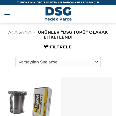
İçeriğe
TÜRKİYE'NİN DSG 7 ŞANZIMAN PARÇALARI TEDARİKÇİSİ
atla
ANA SAYFA
/
ÜRÜNLER “DSG TÜPÜ” OLARAK
ETIKETLENDI
FILTRELE