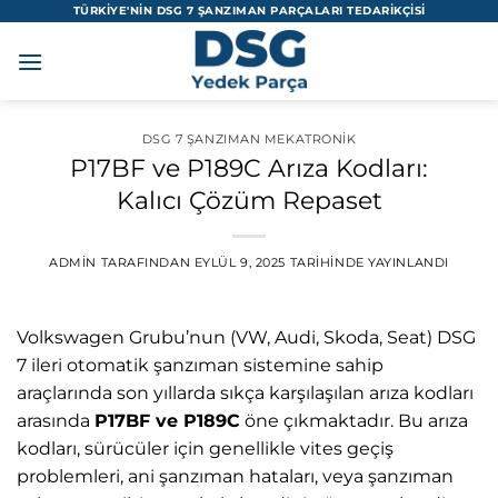
İçeriğe
TÜRKİYE'NİN DSG 7 ŞANZIMAN PARÇALARI TEDARİKÇİSİ
atla
DSG 7 ŞANZIMAN MEKATRONIK
P17BF ve P189C Arıza Kodları:
Kalıcı Çözüm Repaset
ADMIN
TARAFINDAN
EYLÜL 9, 2025
TARIHINDE YAYINLANDI
Volkswagen Grubu’nun (VW, Audi, Skoda, Seat) DSG
7 ileri otomatik şanzıman sistemine sahip
araçlarında son yıllarda sıkça karşılaşılan arıza kodları
arasında
P17BF ve P189C
öne çıkmaktadır. Bu arıza
kodları, sürücüler için genellikle vites geçiş
problemleri, ani şanzıman hataları, veya şanzıman