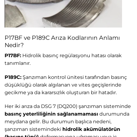
P17BF ve P189C Arıza Kodlarının Anlamı
Nedir?
P17BF:
Hidrolik basınç regülasyonu hatası olarak
tanımlanır.
P189C:
Şanzıman kontrol ünitesi tarafından basınç
düşüklüğü olarak algılanan ve vites geçişlerinde
gecikme ya da kararsızlık oluşturan bir hatadır.
Her iki arıza da DSG 7 (DQ200) şanzıman sisteminde
basınç yeterliliğinin sağlanamaması
durumunda
meydana gelir. Bu durumun başlıca nedeni,
şanzıman sistemindeki
hidrolik akümülatörün
(basınç tüpü)
deformasyona uğraması veya iç