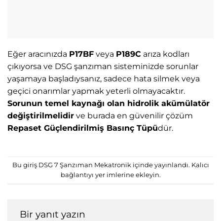
Eğer aracınızda
P17BF
veya
P189C
arıza kodları
çıkıyorsa ve DSG şanzıman sisteminizde sorunlar
yaşamaya başladıysanız, sadece hata silmek veya
geçici onarımlar yapmak yeterli olmayacaktır.
Sorunun temel kaynağı olan hidrolik akümülatör
değiştirilmelidir
ve burada en güvenilir çözüm
Repaset Güçlendirilmiş Basınç Tüpü
dür.
Bu giriş
DSG 7 Şanzıman Mekatronik
içinde yayınlandı.
Kalıcı
bağlantıyı
yer imlerine ekleyin.
Bir yanıt yazın