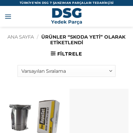
İçeriğe
TÜRKİYE'NİN DSG 7 ŞANZIMAN PARÇALARI TEDARİKÇİSİ
atla
ANA SAYFA
/
ÜRÜNLER “SKODA YETI” OLARAK
ETIKETLENDI
FILTRELE