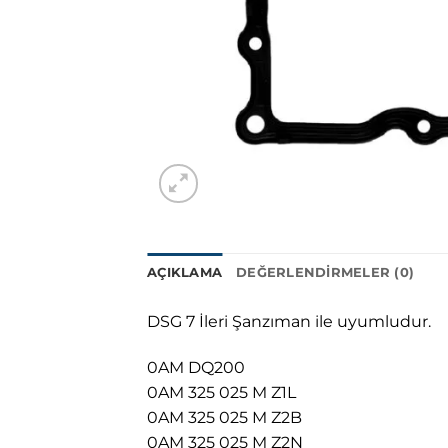
AÇIKLAMA
DEĞERLENDIRMELER (0)
DSG 7 İleri Şanzıman ile uyumludur.
0AM DQ200
0AM 325 025 M Z1L
0AM 325 025 M Z2B
0AM 325 025 M Z2N