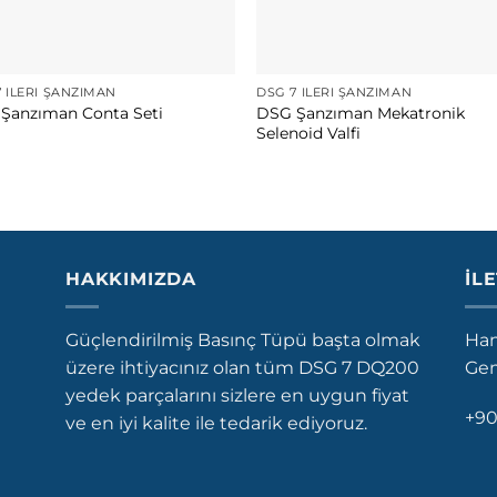
 İLERI ŞANZIMAN
DSG 7 İLERI ŞANZIMAN
DSG Şanzıman Mekatronik
Şanzıman Conta Seti
Selenoid Valfi
HAKKIMIZDA
İL
Güçlendirilmiş Basınç Tüpü başta olmak
Ham
üzere ihtiyacınız olan tüm DSG 7 DQ200
Gem
yedek parçalarını sizlere en uygun fiyat
+90
ve en iyi kalite ile tedarik ediyoruz.