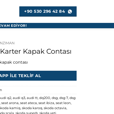
+90 530 296 42 84
EVAM EDİYOR!
ANZIMAN
arter Kapak Contası
kapak contası
PP ILE TEKLIF AL
an
audi q2
,
audi q3
,
audi tt
,
dq200
,
dsg
,
dsg 7
,
dsg
,
seat arona
,
seat ateca
,
seat ibiza
,
seat leon
,
skoda kamiq
,
skoda karoq
,
skoda octavia
,
oda scala
,
skoda superb
,
skoda yeti
,