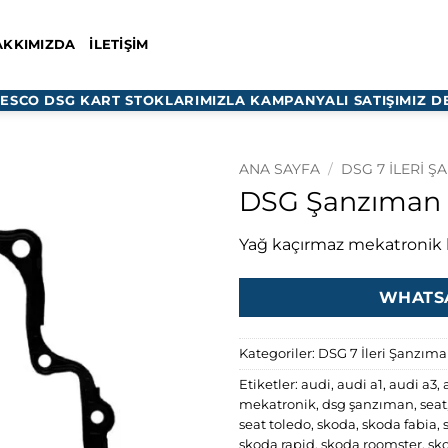
AKKIMIZDA
İLETIŞIM
TESCO DSG KART STOKLARIMIZLA KAMPANYALI SATIŞIMIZ D
ANA SAYFA
/
DSG 7 İLERI Ş
DSG Şanzıman K
Yağ kaçırmaz mekatronik 
WHATSA
Kategoriler:
DSG 7 İleri Şanzım
Etiketler:
audi
,
audi a1
,
audi a3
,
mekatronik
,
dsg şanzıman
,
seat
seat toledo
,
skoda
,
skoda fabia
,
skoda rapid
,
skoda roomster
,
sk