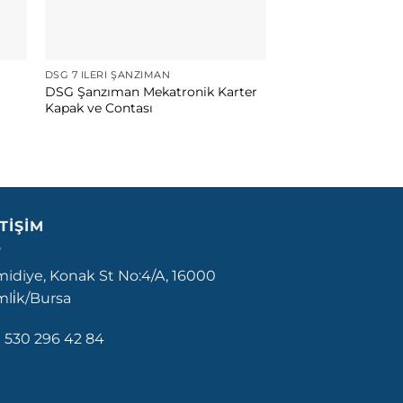
DSG 7 İLERI ŞANZIMAN
DSG 7 İLERI ŞANZIM
DSG Şanzıman Mekatronik Karter
Vitesco DSG Mekat
Kapak ve Contası
5 üzerinden
5
oy aldı
ETIŞIM
idiye, Konak St No:4/A, 16000
li̇k/Bursa
 530 296 42 84