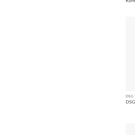
Kont
DSG 
DSG 