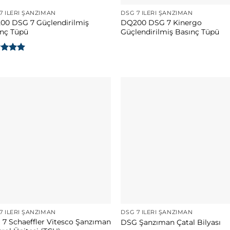
7 İLERI ŞANZIMAN
DSG 7 İLERI ŞANZIMAN
00 DSG 7 Güçlendirilmiş
DQ200 DSG 7 Kinergo
ınç Tüpü
Güçlendirilmiş Basınç Tüpü
erinden
 aldı
7 İLERI ŞANZIMAN
DSG 7 İLERI ŞANZIMAN
7 Schaeffler Vitesco Şanzıman
DSG Şanzıman Çatal Bilyası