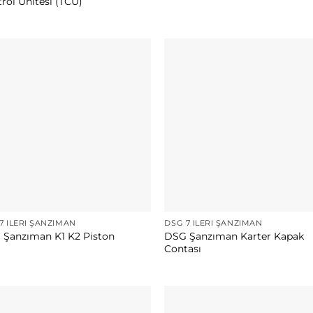
rol Ünitesi (TCU)
7 İLERI ŞANZIMAN
DSG 7 İLERI ŞANZIMAN
DSG Şanzıman Karter Kapak
Şanzıman K1 K2 Piston
Contası