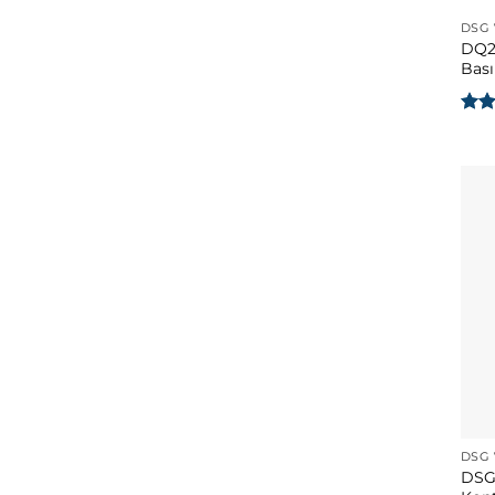
DSG 
DQ2
Bas
5 üz
5
oy
DSG 
DSG 