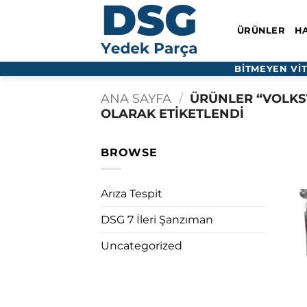
İçeriğe
atla
ÜRÜNLER
H
BİTMEYEN VI
ANA SAYFA
/
ÜRÜNLER “VOLK
OLARAK ETIKETLENDI
BROWSE
Arıza Tespit
DSG 7 İleri Şanzıman
Uncategorized