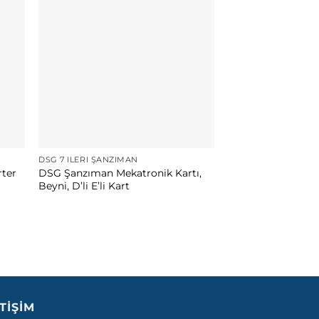
DSG 7 İLERI ŞANZIMAN
ter
DSG Şanzıman Mekatronik Kartı,
Beyni, D’li E’li Kart
ETIŞIM